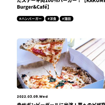
たステーキ肉100%バーガー！【KAKUME
Burger&Café】
#ハンバーガー
#洋食
#蒲田
2022.03.09.Wed
幸せボンビーガールに出演！夢へのピザ