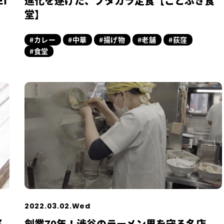
I
進化を遂げた、ブタカラ定食【ことぶき食
堂】
#カレー
#中華
#揚げ物
#老舗
#荻窪
#食堂
2022.03.02.Wed
窯
創業70年！渋谷のラーメン界を守る名店