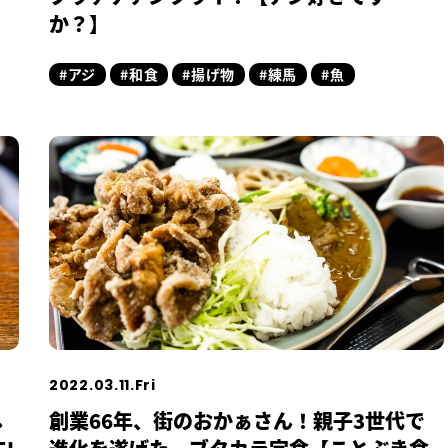
か？】
#アジ
#和食
#揚げ物
#練馬
#魚
2022.03.11.Fri
し
創業66年、街のおかぁさん！親子3世代で