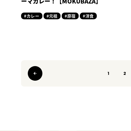
ーマカレー！【MOKUBAZA】
#カレー
#元祖
#原宿
#洋食
1
2