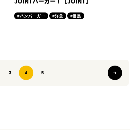
JOINTバーガー！【JOINT】
#ハンバーガー
#洋食
#目黒
3
4
5