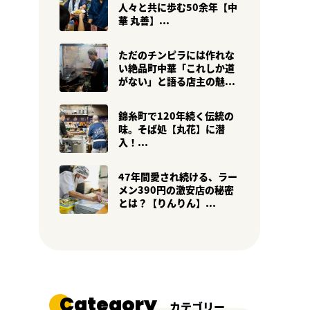
人々と共に歩む50余年【中
華 丸善】...
ただのチンピラには作れな
い絶品町中華「これしか道
がない」と語る店主の魅...
錦糸町で120年続く伝統の
味。そば処【丸花】に潜
入！...
47年間愛され続ける、ラー
メン390円の激安店の秘密
とは？【りんりん】...
Category
カテゴリー