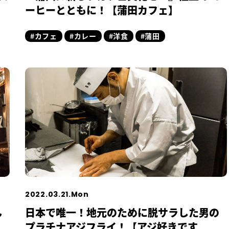
ーヒーとともに！【蒲田カフェ】
#カフェ
#カレー
#洋食
#蒲田
2022.03.21.Mon
ん
日本で唯一！地元のために脱サラした男の
プラチナアジフライ！【アジ好きです