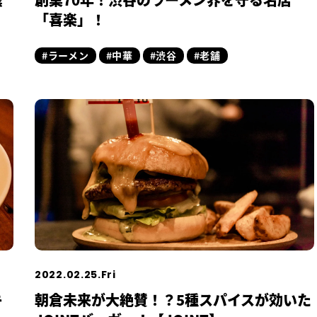
「喜楽」！
#ラーメン
#中華
#渋谷
#老舗
2022.02.25.Fri
キ
朝倉未来が大絶賛！？5種スパイスが効いた