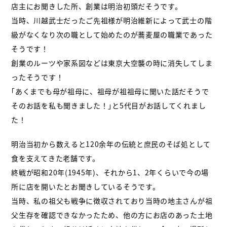
店主にお聞きした所、創業は明治初頭だそうです。
当時、川越武士だったご先祖様が明治維新によって武士の階
級がなくなり次の職として始めたのが蕎麦屋の職業であった
そうです！
創業のルーツや家系図などは東京大空襲の時に消失してしま
ったそうです！
｢あくまでも母が祖母に、祖母が祖祖母に聞いた話だそうで
そのお話を私も聞きました！｣と5代目がお話してくれまし
た！
明治当初から数えると120余年の伝統と庶民のそば処として
食を支えてきた老舗です。
終戦が昭和20年(1945年)、それから1、2年くらいで今の場
所に店を開いたとお聞きしているそうです。
当時、私の祖父も戦争に徴収されており当時の地主さんが祖
父生存を確認できなかったため、他の方にお店のあった土地