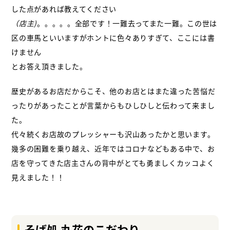
した点があれば教えてください
（店主)
。。。。。全部です！一難去ってまた一難。
この世は
区の車馬といいますが
ホントに色々ありすぎて、ここには書
けません
とお答え頂きました。
歴史があるお店だからこそ、他のお店とはまた違った苦悩だ
ったりがあったことが
言葉からもひしひしと伝わって来まし
た。
代々続くお店故のプレッシャーも沢山あったかと思います。
幾多の困難を乗り越え、近年ではコロナなどもある中で、お
店を守ってきた
店主さんの背中がとても勇ましくカッコよく
見えました！！
そば処 丸花のこだわり