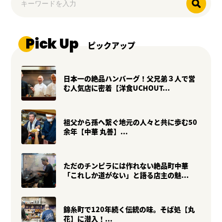
Pick Up
ピックアップ
日本一の絶品ハンバーグ！父兄弟３人で営
む人気店に密着【洋食UCHOUT...
祖父から孫へ繋ぐ地元の人々と共に歩む50
余年【中華 丸善】...
ただのチンピラには作れない絶品町中華
「これしか道がない」と語る店主の魅...
錦糸町で120年続く伝統の味。そば処【丸
花】に潜入！...